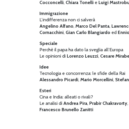
Cocconcelli
,
Chiara Tonelli
e
Luigi Mastrob
Immigrazione
L’indifferenza non ci salverà
Angelino Alfano
,
Marco Del Panta
,
Lawrence
Cornacchini
,
Gian Carlo Blangiardo
ed
Ennio
Speciale
Perchè il papa ha dato la sveglia all’Europa
Le opinioni di
Lorenzo Leuzzi
,
Cesare Mirabel
Idee
Tecnologia e concorrenza: le sfide della Rai
Alessandro Picardi
,
Mario
Morcellini
,
Stefan
Esteri
Cina e India: alleati o rivali?
Le analisi di
Andrea Pira
,
Prabir Chakravorty
Francesco Brunello Zanitti