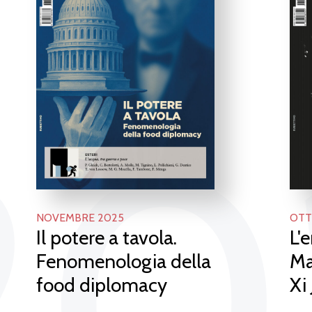
20
NOVEMBRE 2025
OTT
Il potere a tavola.
L'
Fenomenologia della
Ma
food diplomacy
Xi