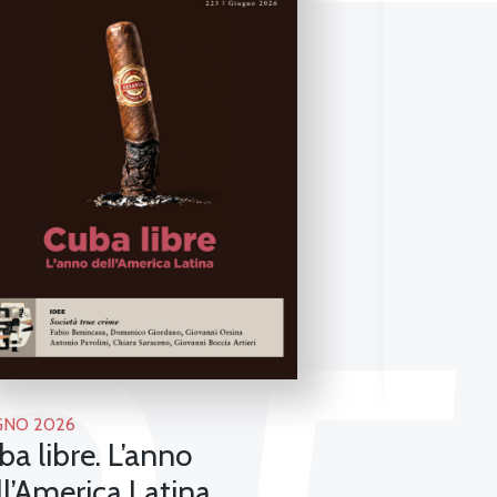
GNO 2026
MAGGIO 202
ba libre. L’anno
Il nuovo
ll’America Latina
all’epoca