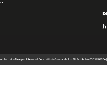
use
iche.net. – Base per Altezza srl Corso Vittorio Emanuele II, n. 18, Partita IVA 05831140966 