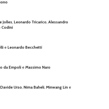
uono
 Jolles
,
Leonardo Tricarico
,
Alessandro
 Codini
li
e
Leonardo Becchetti
o da Empoli
e
Massimo Naro
,
Davide Urso
,
Nima Baheli
,
Minwang Lin
e