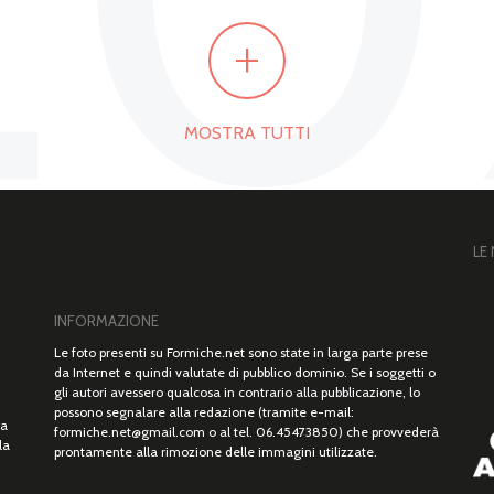
+
MOSTRA TUTTI
LE
INFORMAZIONE
Le foto presenti su Formiche.net sono state in larga parte prese
da Internet e quindi valutate di pubblico dominio. Se i soggetti o
gli autori avessero qualcosa in contrario alla pubblicazione, lo
possono segnalare alla redazione (tramite e-mail:
ta
formiche.net@gmail.com o al tel. 06.45473850) che provvederà
la
prontamente alla rimozione delle immagini utilizzate.