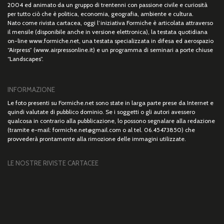
2004 ed animato da un gruppo di trentenni con passione civile e curiosità
per tutto ciò che è politica, economia, geografia, ambiente e cultura.
Nato come rivista cartacea, oggi l’iniziativa Formiche è articolata attraverso
il mensile (disponibile anche in versione elettronica), la testata quotidiana
on-line www.formiche.net, una testata specializzata in difesa ed aerospazio
“Airpress” (www.airpressonline.it) e un programma di seminari a porte chiuse
“Landscapes”.
INFORMAZIONE
Le foto presenti su Formiche.net sono state in larga parte prese da Internet e
quindi valutate di pubblico dominio. Se i soggetti o gli autori avessero
qualcosa in contrario alla pubblicazione, lo possono segnalare alla redazione
(tramite e-mail: formiche.net@gmail.com o al tel. 06.45473850) che
provvederà prontamente alla rimozione delle immagini utilizzate.
LE NOSTRE RIVISTE CARTACEE