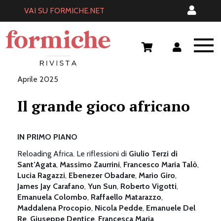
Skip
VAI SU FORMICHE.NET
to
content
Aprile 2025
Il grande gioco africano
IN PRIMO PIANO
Reloading Africa. Le riflessioni di
Giulio Terzi di
Sant’Agata
,
Massimo Zaurrini
,
Francesco Maria Talò
,
Lucia Ragazzi
,
Ebenezer Obadare
,
Mario Giro
,
James Jay Carafano
,
Yun Sun
,
Roberto Vigotti
,
Emanuela Colombo
,
Raffaello Matarazzo
,
Maddalena Procopio
,
Nicola Pedde
,
Emanuele Del
Re
,
Giuseppe Dentice
,
Francesca Maria