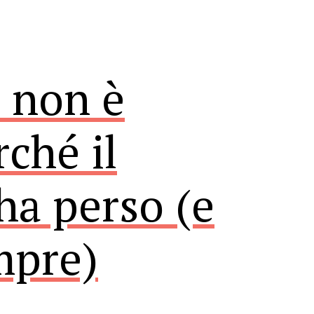
 non è
rché il
ha perso (e
mpre)