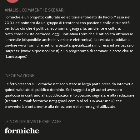
ANALISI, COMMENTI E SCENARI
Formiche è un progetto culturale ed editoriale fondato da Paolo Messa nel
2004 ed animato da un gruppo di trentenni con passione civile e curiosità
per tutto ciò che è politica, economia, geografia, ambiente e cultura.
Nato come rivista cartacea, oggi l’iniziativa Formiche è articolata attraverso
il mensile (disponibile anche in versione elettronica), la testata quotidiana
on-line www.formiche.net, una testata specializzata in difesa ed aerospazio
“Airpress” (www.airpressonline.it) e un programma di seminari a porte chiuse
“Landscapes”.
INFORMAZIONE
Le foto presenti su Formiche.net sono state in larga parte prese da Internet e
quindi valutate di pubblico dominio. Se i soggetti o gli autori avessero
qualcosa in contrario alla pubblicazione, lo possono segnalare alla redazione
(tramite e-mail: formiche.net@gmail.com o al tel. 06.45473850) che
provvederà prontamente alla rimozione delle immagini utilizzate.
LE NOSTRE RIVISTE CARTACEE