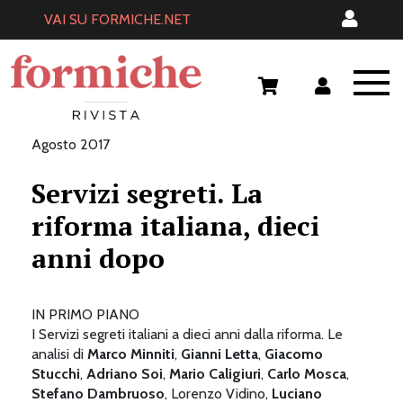
Skip
VAI SU FORMICHE.NET
to
content
Agosto 2017
Servizi segreti. La
riforma italiana, dieci
anni dopo
IN PRIMO PIANO
I Servizi segreti italiani a dieci anni dalla riforma. Le
analisi di
Marco Minniti
,
Gianni Letta
,
Giacomo
Stucchi
,
Adriano Soi
,
Mario Caligiuri
,
Carlo Mosca
,
Stefano Dambruoso
, Lorenzo Vidino,
Luciano