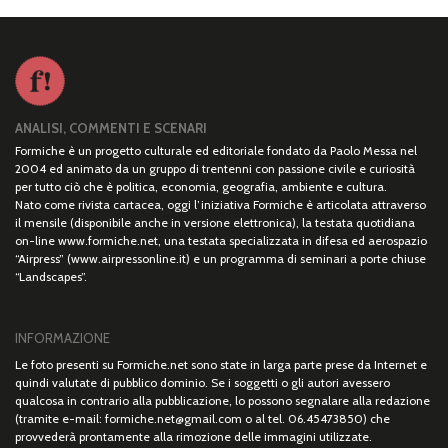
ANALISI, COMMENTI E SCENARI
Formiche è un progetto culturale ed editoriale fondato da Paolo Messa nel
2004 ed animato da un gruppo di trentenni con passione civile e curiosità
per tutto ciò che è politica, economia, geografia, ambiente e cultura.
Nato come rivista cartacea, oggi l’iniziativa Formiche è articolata attraverso
il mensile (disponibile anche in versione elettronica), la testata quotidiana
on-line www.formiche.net, una testata specializzata in difesa ed aerospazio
“Airpress” (www.airpressonline.it) e un programma di seminari a porte chiuse
“Landscapes”.
INFORMAZIONE
Le foto presenti su Formiche.net sono state in larga parte prese da Internet e
quindi valutate di pubblico dominio. Se i soggetti o gli autori avessero
qualcosa in contrario alla pubblicazione, lo possono segnalare alla redazione
(tramite e-mail: formiche.net@gmail.com o al tel. 06.45473850) che
provvederà prontamente alla rimozione delle immagini utilizzate.