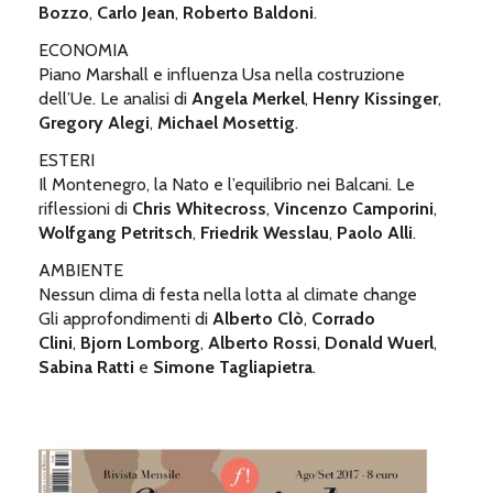
Bozzo
,
Carlo Jean
,
Roberto Baldoni
.
ECONOMIA
Piano Marshall e influenza Usa nella costruzione
dell’Ue. Le analisi di
Angela Merkel
,
Henry Kissinger
,
Gregory Alegi
,
Michael Mosettig
.
ESTERI
Il Montenegro, la Nato e l’equilibrio nei Balcani. Le
riflessioni di
Chris Whitecross
,
Vincenzo Camporini
,
Wolfgang Petritsch
,
Friedrik Wesslau
,
Paolo Alli
.
AMBIENTE
Nessun clima di festa nella lotta al climate change
Gli approfondimenti di
Alberto Clò
,
Corrado
Clini
,
Bjorn Lomborg
,
Alberto Rossi
,
Donald Wuerl
,
Sabina Ratti
e
Simone
Tagliapietra
.