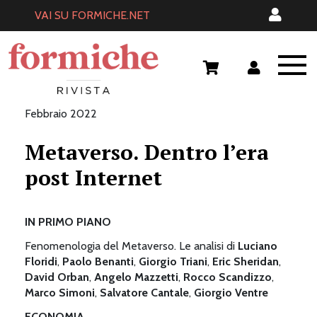
Skip
VAI SU FORMICHE.NET
to
content
Febbraio 2022
Metaverso. Dentro l’era
post Internet
IN PRIMO PIANO
Fenomenologia del Metaverso. Le analisi di
Luciano
Floridi
,
Paolo Benanti
,
Giorgio Triani
,
Eric Sheridan
,
David Orban
,
Angelo Mazzetti
,
Rocco Scandizzo
,
Marco Simoni
,
Salvatore Cantale
,
Giorgio Ventre
ECONOMIA