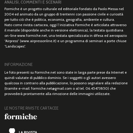
ANALISI, COMMENTI E SCENARI
Formiche è un progetto culturale ed editoriale fondato da Paolo Messa nel
2004 ed animato da un gruppo di trentenni con passione civile e curiosità
per tutto ciò che è politica, economia, geografia, ambiente e cultura.
Nato come rivista cartacea, oggi l’iniziativa Formiche è articolata attraverso
il mensile (disponibile anche in versione elettronica), la testata quotidiana
on-line www.formiche.net, una testata specializzata in difesa ed aerospazio
“Airpress” (www.airpressonline.it) e un programma di seminari a porte chiuse
“Landscapes”.
INFORMAZIONE
Le foto presenti su Formiche.net sono state in larga parte prese da Internet e
quindi valutate di pubblico dominio. Se i soggetti o gli autori avessero
qualcosa in contrario alla pubblicazione, lo possono segnalare alla redazione
(tramite e-mail: formiche.net@gmail.com o al tel. 06.45473850) che
provvederà prontamente alla rimozione delle immagini utilizzate.
LE NOSTRE RIVISTE CARTACEE