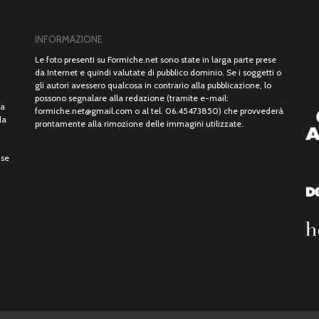
INFORMAZIONE
Le foto presenti su Formiche.net sono state in larga parte prese
da Internet e quindi valutate di pubblico dominio. Se i soggetti o
gli autori avessero qualcosa in contrario alla pubblicazione, lo
possono segnalare alla redazione (tramite e-mail:
ta
formiche.net@gmail.com o al tel. 06.45473850) che provvederà
la
prontamente alla rimozione delle immagini utilizzate.
use
iche.net. – Base per Altezza srl Corso Vittorio Emanuele II, n. 18, Partita IVA 05831140966 