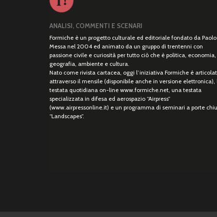
ANALISI, COMMENTI E SCENARI
Formiche è un progetto culturale ed editoriale fondato da Paolo
Messa nel 2004 ed animato da un gruppo di trentenni con
passione civile e curiosità per tutto ciò che è politica, economia,
geografia, ambiente e cultura.
Nato come rivista cartacea, oggi l’iniziativa Formiche è articola
attraverso il mensile (disponibile anche in versione elettronica), 
testata quotidiana on-line www.formiche.net, una testata
specializzata in difesa ed aerospazio “Airpress”
(www.airpressonline.it) e un programma di seminari a porte chi
“Landscapes”.
Copyright © 2026 Rivista form