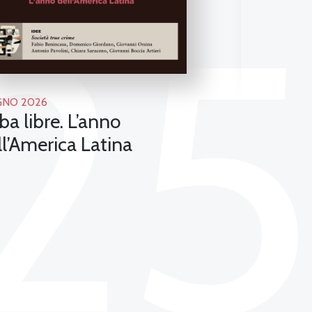
2
GNO 2026
MAGGIO 202
ba libre. L’anno
Il nuovo
ll’America Latina
all’epoca