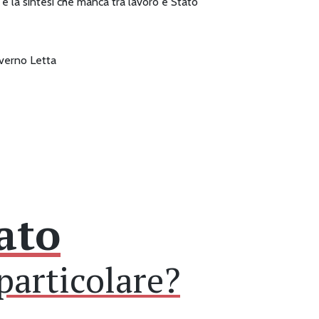
) e la sintesi che manca tra lavoro e Stato
overno Letta
ato
particolare?