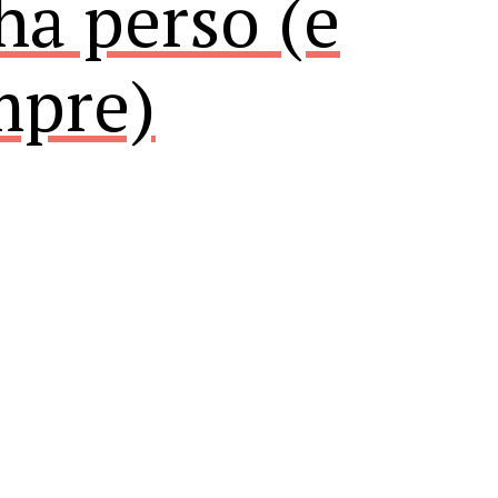
ha perso (e
mpre)