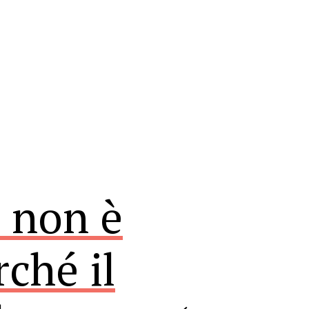
 non è
rché il